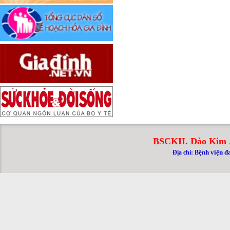
BSCKII. Đào Kim 
ệnh viện đ
Địa chỉ: B