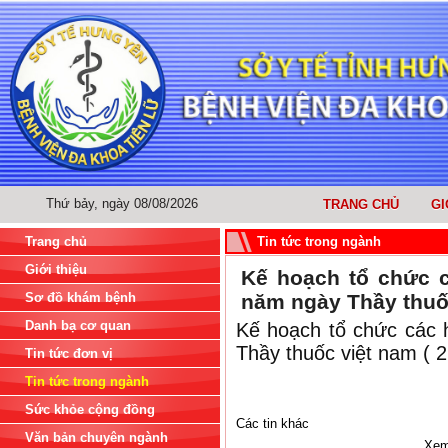
Thứ bảy, ngày 08/08/2026
TRANG CHỦ
GI
Trang chủ
Tin tức trong ngành
Giới thiệu
Kế hoạch tổ chức 
Sơ đồ khám bệnh
năm ngày Thầy thuốc
Danh bạ cơ quan
Kế hoạch tổ chức các
Thầy thuốc việt nam ( 
Tin tức đơn vị
Tin tức trong ngành
Sức khỏe cộng đồng
Các tin khác
Văn bản chuyên ngành
Xem