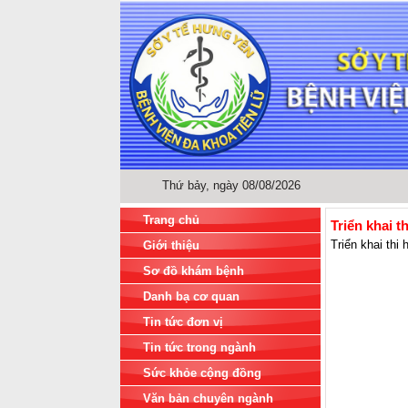
Thứ bảy, ngày 08/08/2026
Trang chủ
Triển khai 
Triển khai thi
Giới thiệu
Sơ đồ khám bệnh
Danh bạ cơ quan
Tin tức đơn vị
Tin tức trong ngành
Sức khỏe cộng đồng
Văn bản chuyên ngành