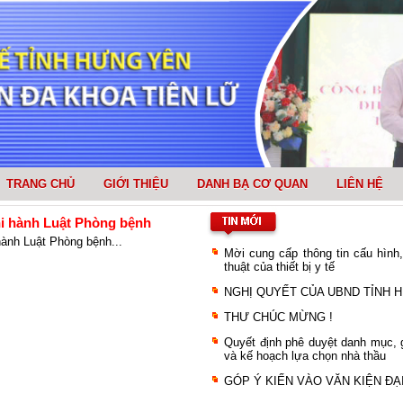
TRANG CHỦ
GIỚI THIỆU
DANH BẠ CƠ QUAN
LIÊN HỆ
thi hành Luật Phòng bệnh
 hành Luật Phòng bệnh...
Mời cung cấp thông tin cấu hình,
thuật của thiết bị y tế
NGHỊ QUYẾT CỦA UBND TỈNH 
THƯ CHÚC MỪNG !
Quyết định phê duyệt danh mục, g
và kế hoạch lựa chọn nhà thầu
GÓP Ý KIẾN VÀO VĂN KIỆN ĐẠI