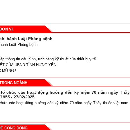
ĐƠN VỊ
i thi hành Luật Phòng bệnh
i hành Luật Phòng bệnh
p thông tin cấu hình, tính năng kỹ thuật của thiết bị y tế
ẾT CỦA UBND TỈNH HƯNG YÊN
 MỪNG !
 TRONG NGÀNH
 tổ chức các hoạt động hướng đến kỷ niệm 70 năm ngày Thầy 
/1955 - 27/02/2025
chức các hoạt động hướng đến kỷ niệm 70 năm ngày Thầy thuốc việt nam (
ỎE CỘNG ĐỒNG