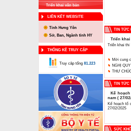
Triển khai văn bản
LIÊN KẾT WEBSITE
Tỉnh Hưng Yên
TIN TỨC 
Sở, Ban, Ngành tỉnh HY
Triển kha
Triển khai th
THỐNG KÊ TRUY CẬP
Mời cung cấ
Truy câp tổng
81.223
NGHỊ QUY
THƯ CHÚC
TIN TỨC
Kế hoạch
nam ( 27/02
Kế hoạch tổ 
27/02/2025
SỨC KH