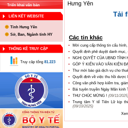
Hưng Yên
Triển khai văn bản
Tải f
LIÊN KẾT WEBSITE
Tỉnh Hưng Yên
Sở, Ban, Ngành tỉnh HY
Các tin khác
Mời cung cấp thông tin cấu hình, 
THỐNG KÊ TRUY CẬP
Quyết định phê duyệt danh mục, 
NGHỊ QUYẾT CỦA UBND TỈNH
Truy câp tổng
81.223
GÓP Ý KIẾN VÀO VĂN KIỆN ĐẠ
Thư mời báo giá dịch vụ cho th
Quyết định về việc thu hồi dược 
Công văn phối hợp kiểm tra, gi
Bài tuyên truyền Ngày Mãn kinh 
THƯ CHÚC MỪNG !
(09/11/2025
Trung tâm Y tế Tiên Lữ kịp th
(09/10/2025)
Xem