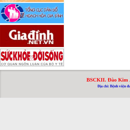
BSCKII. Đào Kim 
ệnh viện đ
Địa chỉ: B