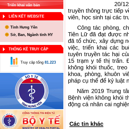
20/12
Triển khai văn bản
truyền thông trực tiếp 
LIÊN KẾT WEBSITE
viên, học sinh tại các 
Công tác phòng, chống
Tỉnh Hưng Yên
Tiên Lữ đã đạt được n
Sở, Ban, Ngành tỉnh HY
đã tổ chức, xây dựng nộ
việc, triển khai các b
THỐNG KÊ TRUY CẬP
tuyên truyền tác hại củ
15 trạm y tế thị trấn.
Truy câp tổng
81.223
không khói thuốc, treo
khoa, phòng, khuôn vi
pháp cụ thể để kỷ luật 
Năm 2019 Trung tâm y
Bệnh viện không khói t
động cá nhân cai nghiện
Các tin khác