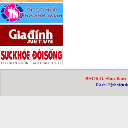
BSCKII. Đào Kim 
ệnh viện đ
Địa chỉ: B