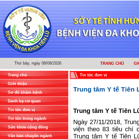
Thứ bảy, ngày 08/08/2026
TRANG CHỦ
GI
Trang chủ
Tin tức đơn vị
Giới thiệu
Trung tâm Y tế Tiên 
Sơ đồ khám bệnh
Danh bạ cơ quan
Tin tức đơn vị
Trung tâm Y tế Tiên L
Tin tức trong ngành
Ngày 27/11/2018, Trung
Sức khỏe cộng đồng
viện theo 83 tiêu chí
Trung tâm Y tế Tiên L
Văn bản chuyên ngành