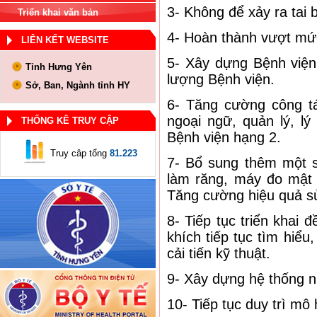
3- Không để xảy ra tai b
Triển khai văn bản
4- Hoàn thành vượt mức
LIÊN KẾT WEBSITE
5- Xây dựng Bệnh viện
Tỉnh Hưng Yên
lượng Bệnh viện.
Sở, Ban, Ngành tỉnh HY
6- Tăng cường công t
ngoại ngữ, quản lý, l
THỐNG KÊ TRUY CẬP
Bệnh viện hạng 2.
Truy câp tổng
81.223
7- Bổ sung thêm một
làm răng, máy đo mật
Tăng cường hiệu quả sử 
8- Tiếp tục triển khai
khích tiếp tục tìm hiểu
cải tiến kỹ thuật.
9- Xây dựng hệ thống n
10- Tiếp tục duy trì mô