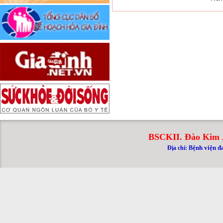
BSCKII. Đào Kim 
ệnh viện đ
Địa chỉ: B