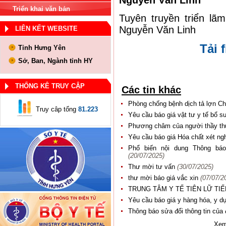
Nguyễn Văn Linh
Triển khai văn bản
Tuyên truyền triển l
Nguyễn Văn Linh
LIÊN KẾT WEBSITE
Tải f
Tỉnh Hưng Yên
Sở, Ban, Ngành tỉnh HY
THỐNG KÊ TRUY CẬP
Các tin khác
Phòng chống bệnh dịch tả lợn C
Truy câp tổng
81.223
Yêu cầu báo giá vật tư y tế bổ 
Phương châm của người thầy t
Yêu cầu báo giá Hóa chất xét n
Phổ biến nội dung Thông bá
(20/07/2025)
Thư mời tư vấn
(30/07/2025)
thư mời báo giá vắc xin
(07/07/2
TRUNG TÂM Y TẾ TIÊN LỮ T
Yêu cầu báo giá y hàng hóa, y 
Thông báo sửa đổi thông tin của
Xem