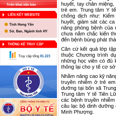
huyết, tay chân miệng, 
Triển khai văn bản
trẻ em. Trung tâm Y t
LIÊN KẾT WEBSITE
chống dịch như: Kiểm
huyết, giám sát các ca
Tỉnh Hưng Yên
năng phòng bệnh của 
Sở, Ban, Ngành tỉnh HY
chưa nắm chắc kiến th
đến bệnh bùng phát thà
THỐNG KÊ TRUY CẬP
Căn cứ kết quả lớp tậ
thuộc Chương trình d
Truy câp tổng
81.223
những học viên có đủ 
thông lại cho y tế cơ sở
Nhằm nâng cao kỹ năng 
truyền nhiễm ở trẻ em
dưỡng tại bốn xã Trun
Trung tâm Y tế Tiên Lữ
các bệnh truyền nhiễm 
câu lạc bộ dinh dưỡng
Minh Phượng.