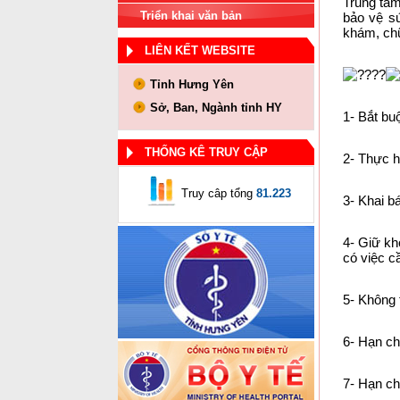
Trung tâm
Triển khai văn bản
bảo vệ s
khám, chữ
LIÊN KẾT WEBSITE
Tỉnh Hưng Yên
Sở, Ban, Ngành tỉnh HY
1- Bắt bu
THỐNG KÊ TRUY CẬP
2- Thực h
Truy câp tổng
81.223
3- Khai bá
4- Giữ kh
có việc cầ
5- Không 
6- Hạn ch
7- Hạn ch