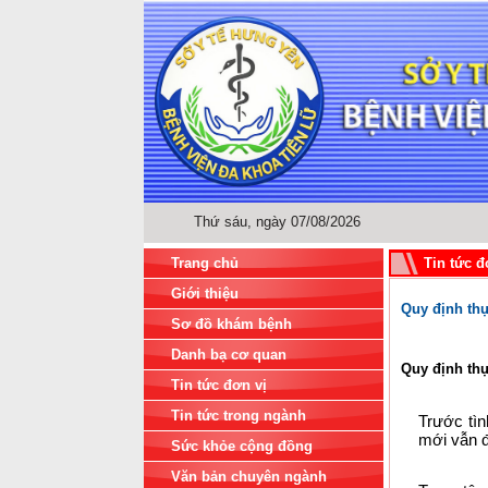
Thứ sáu, ngày 07/08/2026
Trang chủ
Tin tức đ
Giới thiệu
Quy định thự
Sơ đồ khám bệnh
Danh bạ cơ quan
Quy định thự
Tin tức đơn vị
Tin tức trong ngành
Trước tìn
mới vẫn 
Sức khỏe cộng đồng
Văn bản chuyên ngành