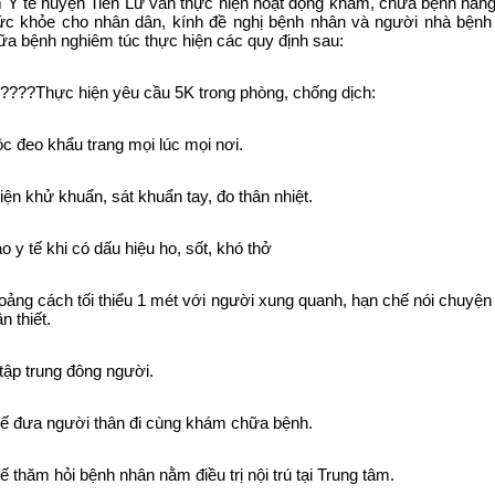
 Y tế huyện Tiên Lữ vẫn thực hiện hoạt động khám, chữa bệnh hàng
ức khỏe cho nhân dân, kính đề nghị bệnh nhân và người nhà bệnh 
a bệnh nghiêm túc thực hiện các quy định sau:
Thực hiện yêu cầu 5K trong phòng, chống dịch:
ộc đeo khẩu trang mọi lúc mọi nơi.
iện khử khuẩn, sát khuẩn tay, đo thân nhiệt.
o y tế khi có dấu hiệu ho, sốt, khó thở
oảng cách tối thiểu 1 mét với người xung quanh, hạn chế nói chuyện 
n thiết.
tập trung đông người.
ế đưa người thân đi cùng khám chữa bệnh.
ế thăm hỏi bệnh nhân nằm điều trị nội trú tại Trung tâm.