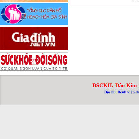
BSCKII. Đào Kim 
ệnh viện đ
Địa chỉ: B