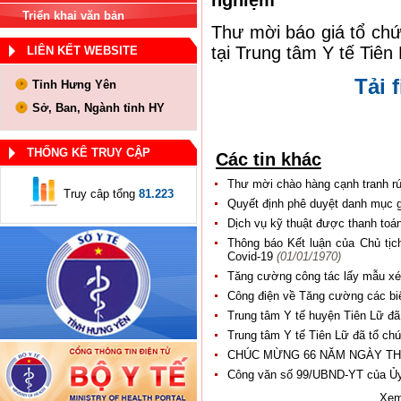
nghiệm
Triển khai văn bản
Thư mời báo giá tổ chứ
tại Trung tâm Y tế Tiên
LIÊN KẾT WEBSITE
Tải f
Tỉnh Hưng Yên
Sở, Ban, Ngành tỉnh HY
THỐNG KÊ TRUY CẬP
Các tin khác
Thư mời chào hàng cạnh tranh r
Truy câp tổng
81.223
Quyết định phê duyệt danh mục g
Dịch vụ kỹ thuật được thanh toá
Thông báo Kết luận của Chủ tịc
Covid-19
(01/01/1970)
Tăng cường công tác lấy mẫu xé
Công điện về Tăng cường các bi
Trung tâm Y tế huyện Tiên Lữ đã
Trung tâm Y tế Tiên Lữ đã tổ ch
CHÚC MỪNG 66 NĂM NGÀY TH
Công văn số 99/UBND-YT của Ủy
Xem