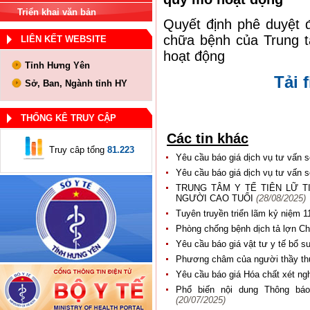
Triển khai văn bản
Quyết định phê duyệt 
chữa bệnh của Trung t
LIÊN KẾT WEBSITE
hoạt động
Tỉnh Hưng Yên
Tải f
Sở, Ban, Ngành tỉnh HY
THỐNG KÊ TRUY CẬP
Các tin khác
Truy câp tổng
81.223
Yêu cầu báo giá dịch vụ tư vấn 
Yêu cầu báo giá dịch vụ tư vấn 
TRUNG TÂM Y TẾ TIÊN LỮ
NGƯỜI CAO TUỔI
(28/08/2025)
Tuyên truyền triển lãm kỷ niệm 
Phòng chống bệnh dịch tả lợn C
Yêu cầu báo giá vật tư y tế bổ 
Phương châm của người thầy t
Yêu cầu báo giá Hóa chất xét n
Phổ biến nội dung Thông bá
(20/07/2025)