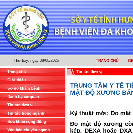
Thứ bảy, ngày 08/08/2026
TRANG CHỦ
GI
Trang chủ
Tin tức đơn vị
Giới thiệu
TRUNG TÂM Y TẾ TI
Sơ đồ khám bệnh
MẬT ĐỘ XƯƠNG BẰ
Danh bạ cơ quan
Tin tức đơn vị
Kỹ thuật mới: Đo mậ
Tin tức trong ngành
Sức khỏe cộng đồng
Đo mật độ xương còn
kép, DEXA hoặc DXA 
Văn bản chuyên ngành