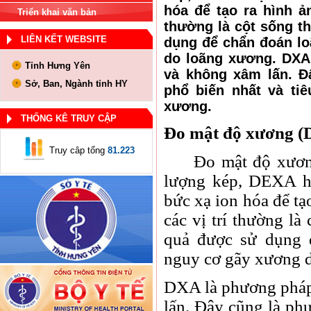
hóa để tạo ra hình ả
Triển khai văn bản
thường là cột sống t
LIÊN KẾT WEBSITE
dụng để chẩn đoán l
do loãng xương. DXA
Tỉnh Hưng Yên
và không xâm lấn. 
Sở, Ban, Ngành tỉnh HY
phổ biến nhất và ti
xương.
THỐNG KÊ TRUY CẬP
Đo mật độ xương 
Truy câp tổng
81.223
Đo mật độ xương c
lượng kép, DEXA h
bức xạ ion hóa để tạ
các vị trí thường là
quả được sử dụng 
nguy cơ gãy xương 
DXA là phương pháp
lấn. Đây cũng là ph