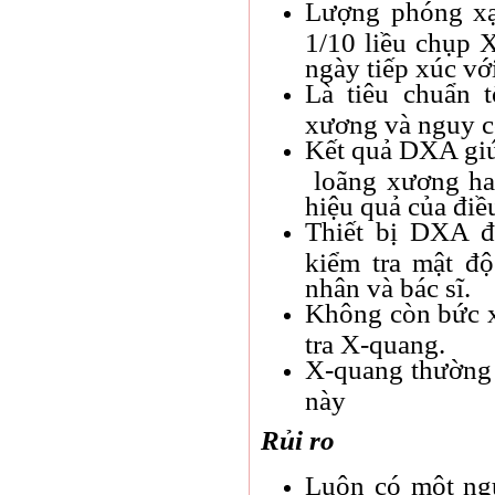
Lượng phóng xạ
1/10 liều chụp 
ngày tiếp xúc vớ
Là tiêu chuẩn t
xương và nguy c
Kết quả DXA giúp
loãng xương ha
hiệu quả của điều
Thiết bị DXA đ
kiểm tra mật đ
nhân và bác sĩ.
Không còn bức x
tra X-quang.
X-quang thường 
này
Rủi ro
Luôn có một ngu