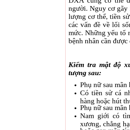
DXA cũng có thể đ
người. Nguy cơ gãy 
lượng cơ thể, tiền s
các vấn đề về lối s
mức. Những yếu tố n
bệnh nhân cần được đ
Kiểm tra mật độ x
tượng sau:
Phụ nữ sau mãn 
Có tiền sử cá n
hàng hoặc hút th
Phụ nữ sau mãn 
Nam giới có tì
xương, chẳng hạ
hoặc gan mãn tín