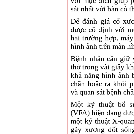
với mục đích giúp p
sát nhất với bàn có t
Để đánh giá cổ xươ
được cố định với m
hai trường hợp, máy
hình ảnh trên màn hì
Bệnh nhân cần giữ y
thở trong vài giây 
khả năng hình ảnh 
chắn hoặc ra khỏi 
và quan sát bệnh châ
Một kỹ thuật bổ su
(VFA) hiện đang được
một kỹ thuật X-quan
gãy xương đốt sốn