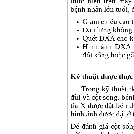
thực hiện trên má
bệnh nhân lớn tuổi, đ
Giảm chiều cao t
Đau lưng không 
Quét DXA cho kế
Hình ảnh DXA c
đốt sống hoặc g
Kỹ thuật được thực
Trong kỹ thuật đo
đùi và cột sống, bệ
tia X được đặt bên d
hình ảnh được đặt ở 
Để đánh giá cột số