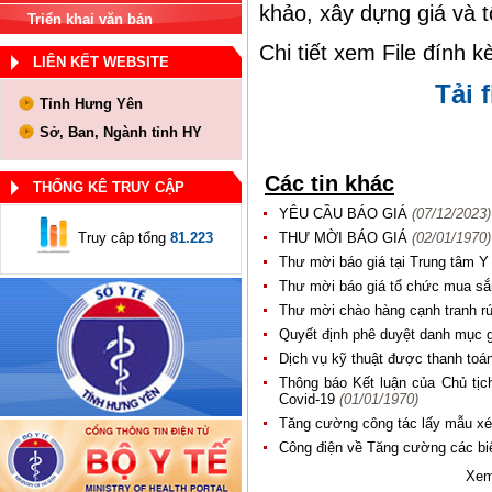
khảo, xây dựng giá và t
Triển khai văn bản
Chi tiết xem File đính k
LIÊN KẾT WEBSITE
Tải f
Tỉnh Hưng Yên
Sở, Ban, Ngành tỉnh HY
Các tin khác
THỐNG KÊ TRUY CẬP
YÊU CẦU BÁO GIÁ
(07/12/2023)
Truy câp tổng
81.223
THƯ MỜI BÁO GIÁ
(02/01/1970)
Thư mời báo giá tại Trung tâm Y
Thư mời báo giá tổ chức mua sắm
Thư mời chào hàng cạnh tranh r
Quyết định phê duyệt danh mục g
Dịch vụ kỹ thuật được thanh toá
Thông báo Kết luận của Chủ tịc
Covid-19
(01/01/1970)
Tăng cường công tác lấy mẫu xé
Công điện về Tăng cường các bi
Xem