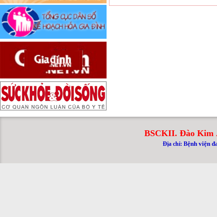
BSCKII. Đào Kim 
ệnh viện đ
Địa chỉ: B