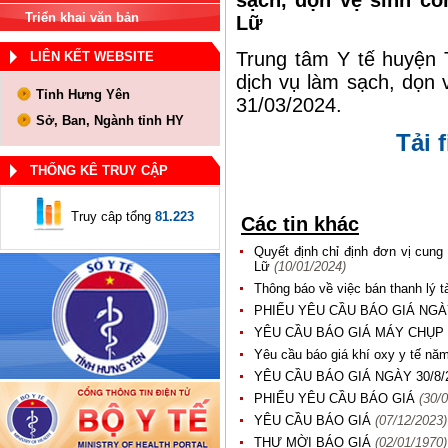
sạch, dọn vệ sinh cô
Triển khai văn bản
Lữ
Trung tâm Y tế huyện 
LIÊN KẾT WEBSITE
dịch vụ làm sạch, dọn 
Tỉnh Hưng Yên
31/03/2024.
Sở, Ban, Ngành tỉnh HY
Tải f
THỐNG KÊ TRUY CẬP
Truy câp tổng
81.223
Các tin khác
Quyết định chỉ định đơn vị cung
Lữ
(10/01/2024)
Thông báo về việc bán thanh lý t
PHIẾU YÊU CẦU BÁO GIÁ NGÀY
YÊU CẦU BÁO GIÁ MÁY CHỤP
Yêu cầu báo giá khí oxy y tế n
YÊU CẦU BÁO GIÁ NGÀY 30/8/
PHIẾU YÊU CẦU BÁO GIÁ
(30/
YÊU CẦU BÁO GIÁ
(07/12/2023)
THƯ MỜI BÁO GIÁ
(02/01/1970)