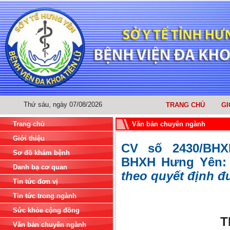
Thứ sáu, ngày 07/08/2026
TRANG CHỦ
GI
Trang chủ
Văn bản chuyên ngành
Giới thiệu
CV số 2430/BHX
Sơ đồ khám bệnh
BHXH Hưng Yên
Danh bạ cơ quan
theo quyết định đ
Tin tức đơn vị
Tin tức trong ngành
Sức khỏe cộng đồng
T
Văn bản chuyên ngành