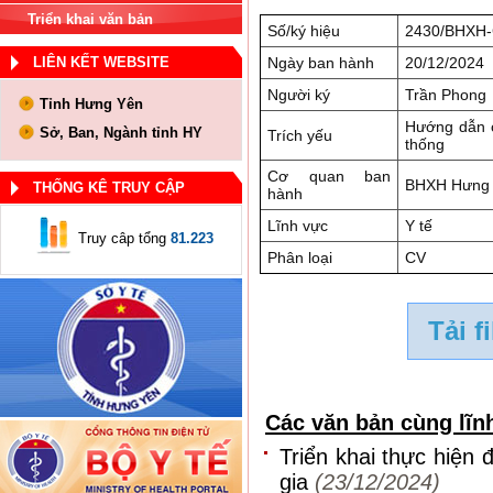
Triển khai văn bản
Số/ký hiệu
2430/BHXH
LIÊN KẾT WEBSITE
Ngày ban hành
20/12/2024
Người ký
Trần Phong
Tỉnh Hưng Yên
Hướng dẫn c
Sở, Ban, Ngành tỉnh HY
Trích yếu
thống
Cơ quan ban
BHXH Hưng
THỐNG KÊ TRUY CẬP
hành
Lĩnh vực
Y tế
Truy câp tổng
81.223
Phân loại
CV
Tải f
Các văn bản cùng lĩn
Triển khai thực hiện
gia
(23/12/2024)