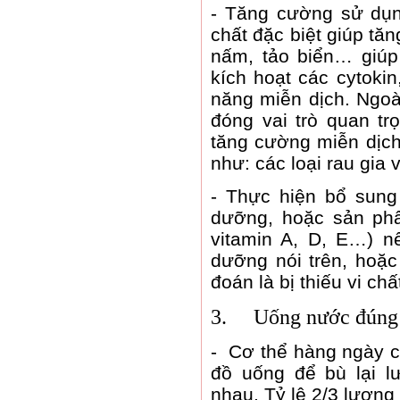
-
Tăng cường sử dụn
chất đặc biệt giúp tă
nấm, tảo biển… giúp
kích hoạt các cytoki
năng miễn dịch. Ngoà
đóng vai trò quan t
tăng cường miễn dịch
như: các loại rau gia 
-
Thực hiện bổ sung 
dưỡng, hoặc sản phẩ
vitamin A, D, E…) n
dưỡng nói trên, hoặ
đoán là bị thiếu vi ch
3.
Uống nước đúng 
-
Cơ thể hàng ngày cầ
đồ uống để bù lại 
nhau. Tỷ lệ 2/3 lượng