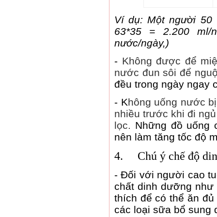
Ví dụ: Một người 50
63*35 = 2.200 ml/n
nước/ngày,)
-
Không được để miện
nước đun sôi để ngu
đều trong ngày ngay c
-
K
hông uống nước bị
nhiều trước khi đi n
lọc.
Những đồ uống chứ
nên làm tăng tốc độ mấ
4.
Chú ý chế độ din
-
Đối với người cao tu
chất dinh dưỡng như th
thích để có thể ăn đ
các loại sữa bổ sung 