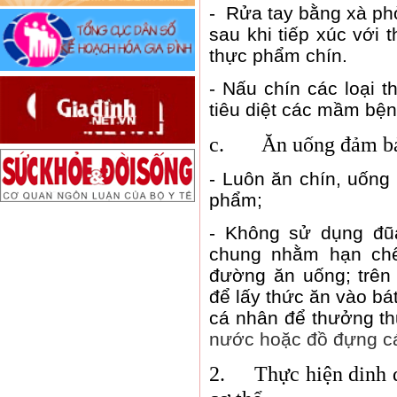
-
Rửa tay bằng xà ph
sau khi tiếp xúc với 
thực phẩm chín.
-
Nấu chín các loại t
tiêu diệt các mầm bệnh
c.
Ăn uống đảm bả
-
Luôn ăn chín, uống
phẩm;
-
Không sử dụng đũa
chung nhằm hạn chế
đường ăn uống; trên
để lấy thức ăn vào bá
cá nhân để thưởng t
nước hoặc đồ đựng cá
2.
Thực hiện dinh 