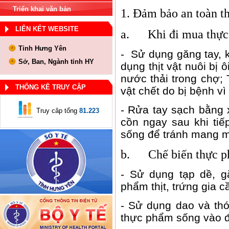
Triển khai văn bản
1. Đảm bảo an toàn 
LIÊN KẾT WEBSITE
a.
Khi đi mua thự
Tỉnh Hưng Yên
-
Sử dụng găng tay, 
Sở, Ban, Ngành tỉnh HY
dụng thịt vật nuôi bị 
nước thải trong chợ; 
THỐNG KÊ TRUY CẬP
vật chết do bị bệnh v
-
Rửa tay sạch bằng 
Truy câp tổng
81.223
cồn ngay sau khi tiếp
sống để tránh mang 
b.
Chế biến thực p
-
Sử dụng tạp dề, gă
phẩm thịt, trứng gia c
-
Sử dụng dao và thớ
thực phẩm sống vào đ