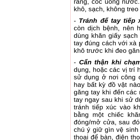
răng, cốc uống nước.
khô, sạch, không treo
-
Tránh để tay tiếp
còn dịch bệnh, nên 
dùng khăn giấy sạch 
tay đúng cách với xà
khô trước khi đeo găn
-
Cẩn thận khi chạ
dụng, hoặc các vị trí
sử dụng ở nơi công c
hay bất kỳ đồ vật nào
găng tay khi đến các 
tay ngay sau khi sử d
tránh tiếp xúc vào k
bằng một chiếc khă
đóng/mở cửa, sau đó 
chú ý giữ gìn vệ sin
thoại để bàn, điện th