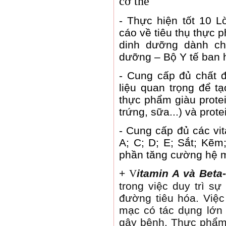
cơ thể
-
Thực hiện tốt 10 L
cáo về tiêu thụ thực
dinh dưỡng dành ch
dưỡng – Bộ Y tế ban 
-
Cung cấp đủ chất đ
liệu quan trọng để t
thực phẩm giàu protein
trứng, sữa...) và prot
-
Cung cấp đủ các vit
A; C; D; E; Sắt; Kẽm
phần tăng cường hệ m
+
V
itamin A và Beta
trong việc duy trì 
đường tiêu hóa. Việc
mạc có tác dụng lớn 
gây bệnh. Thực phẩm 