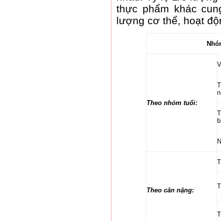
thực phẩm khác cun
lượng cơ thể, hoạt độ
Nhó
V
T
n
Theo nhóm tuổi:
T
b
N
T
T
Theo cân nặng: