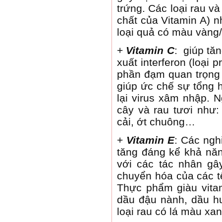
trứng. Các loại rau và
chất của Vitamin A) nh
loại quả có màu vàn
+
Vitamin C
: giúp tă
xuất interferon (loại 
phần đạm quan trọng 
giúp ức chế sự tổng 
lại virus xâm nhập. 
cây và rau tươi như:
cải, ớt chuông…
+
Vitamin E
: Các ngh
tăng đáng kể khả năn
với các tác nhân gâ
chuyển hóa của các t
Thực phẩm giàu vita
dầu đậu nành, dầu hư
loại rau có lá màu xa