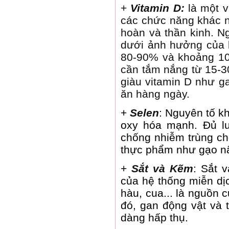
+
Vitamin D:
là một v
các chức năng khác n
hoàn và thần kinh. N
dưới ảnh hưởng của b
80-90% và khoảng 10
cần tắm nắng từ 15-3
giàu vitamin D như g
ăn hàng ngày.
+
Selen
: Nguyên tố k
oxy hóa mạnh. Đủ l
chống nhiễm trùng ch
thực phẩm như gạo nâ
+
Sắt và Kẽm
: Sắt 
của hệ thống miễn dịc
hàu, cua... là nguồn
đó, gan động vật và t
dàng hấp thụ.