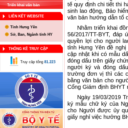
tế quy định chi tiết thi
Triển khai văn bản
sinh lao động, Bảo hi
LIÊN KẾT WEBSITE
văn bản hướng dẫn tổ c
Nhằm triển khai đồng 
Tỉnh Hưng Yên
56/2017/TT-BYT, đáp 
Sở, Ban, Ngành tỉnh HY
quyền lợi cho người l
tỉnh Hưng Yên đề nghị
THỐNG KÊ TRUY CẬP
cập nhật khi có mẫu d
đóng dấu trên giấy ch
Truy câp tổng
81.223
người ký và đóng dấu
trường đơn vị thì các
bằng văn bản cho người
Cổng Giám định BHYT n
Ngày 19/03/2019 Trun
ký mẫu chữ ký của Ng
cho Người được ủy qu
giấy nghỉ việc hưởng 