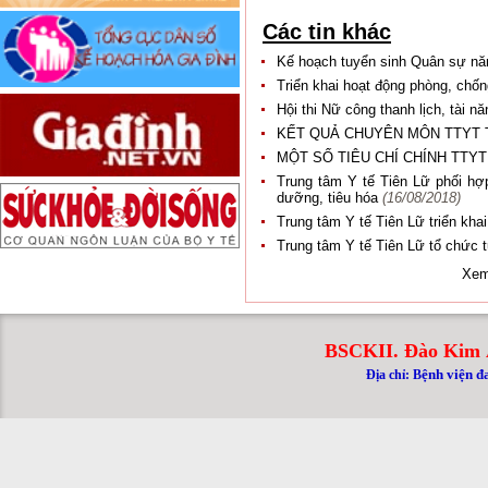
Các tin khác
Kế hoạch tuyển sinh Quân sự n
Triển khai hoạt động phòng, chốn
Hội thi Nữ công thanh lịch, tài
KẾT QUẢ CHUYÊN MÔN TTYT 
MỘT SỐ TIÊU CHÍ CHÍNH TTYT
Trung tâm Y tế Tiên Lữ phối hợp
dưỡng, tiêu hóa
(16/08/2018)
Trung tâm Y tế Tiên Lữ triển kha
Trung tâm Y tế Tiên Lữ tổ chức 
Xem
BSCKII. Đào Kim 
ệnh viện đ
Địa chỉ: B