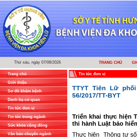
Thứ sáu, ngày 07/08/2026
TRANG CHỦ
GI
Trang chủ
Tin tức đơn vị
Giới thiệu
TTYT Tiên Lữ phối
Sơ đồ khám bệnh
56/2017/TT-BYT
Danh bạ cơ quan
Tin tức đơn vị
Triển khai thực hiện 
Tin tức trong ngành
thi hành Luật bảo hiể
Sức khỏe cộng đồng
Thực hiện Thông tư số
Văn bản chuyên ngành