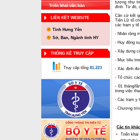
tượng như tr
Triển khai văn bản
đình. Từ đó, 
Căn cứ kết q
LIÊN KẾT WEBSITE
Tiên Lữ tổ ch
các trạm y tế
Tỉnh Hưng Yên
- Nhân rộng m
Sở, Ban, Ngành tỉnh HY
- Huy động sự
- Xây dựng cá
THỐNG KÊ TRUY CẬP
- Mục tiêu tr
Truy câp tổng
81.223
- Xác định đ
- Tổ chức các 
- 01 tháng/l
trong việc t
- Các trạm y 
- Chương trìn
Các tin khá
Triển kha