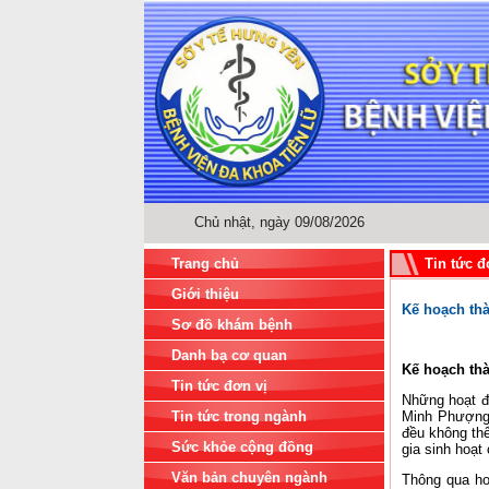
Chủ nhật, ngày 09/08/2026
Trang chủ
Tin tức đ
Giới thiệu
Kế hoạch th
Sơ đồ khám bệnh
Danh bạ cơ quan
Kế hoạch th
Tin tức đơn vị
Những hoạt độ
Tin tức trong ngành
Minh Phượng, 
đều không thể
Sức khỏe cộng đồng
gia sinh hoạt
Văn bản chuyên ngành
Thông qua ho