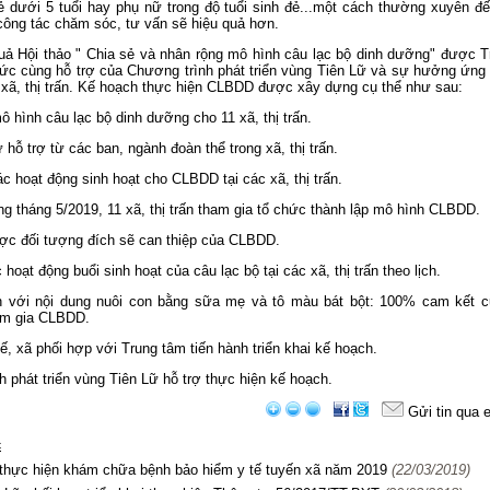
ẻ dưới 5 tuổi hay phụ nữ trong độ tuổi sinh đẻ...một cách thường xuyên đế
công tác chăm sóc, tư vấn sẽ hiệu quả hơn.
uả Hội thảo " Chia sẻ và nhân rộng mô hình câu lạc bộ dinh dưỡng" được T
ức cùng hỗ trợ của Chương trình phát triển vùng Tiên Lữ và sự hưởng ứng 
 xã, thị trấn. Kế hoạch thực hiện CLBDD được xây dựng cụ thể như sau:
ô hình câu lạc bộ dinh dưỡng cho 11 xã, thị trấn.
 hỗ trợ từ các ban, ngành đoàn thể trong xã, thị trấn.
c hoạt động sinh hoạt cho CLBDD tại các xã, thị trấn.
ong tháng 5/2019, 11 xã, thị trấn tham gia tổ chức thành lập mô hình CLBDD.
ược đối tượng đích sẽ can thiệp của CLBDD.
hoạt động buổi sinh hoạt của câu lạc bộ tại các xã, thị trấn theo lịch.
ần với nội dung nuôi con bằng sữa mẹ và tô màu bát bột: 100% cam kết 
ham gia CLBDD.
tế, xã phối hợp với Trung tâm tiến hành triển khai kế hoạch.
h phát triển vùng Tiên Lữ hỗ trợ thực hiện kế hoạch.
Gửi tin qua 
c
i thực hiện khám chữa bệnh bảo hiểm y tế tuyến xã năm 2019
(22/03/2019)