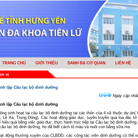
TRANG CHỦ
GIỚI THIỆU
DANH BẠ CƠ QUAN
LIÊN HỆ
ơn vị
ành lập Câu lạc bộ dinh dưỡng
Ngày cập nhật
ành lập Câu lạc bộ dinh dưỡng
ng sinh hoạt tại câu lạc bộ dinh dưỡng tại các thôn của 4 xã thuộc dự án
Lệ Xá, Trung Dũng). Các hoạt động giáo dục, tuyên truyền qua loa đài, tờ
 hiệu quả bằng việc giáo dục, thực hành trực tiếp tại Câu lạc bộ dinh dưỡng
 câu lạc bộ dinh dưỡng, họ đã biết cách tô màu và nuôi con bằng sữa mẹ.
ạt động thường xuyên của CLBDD, các cộng tác viên dinh dưỡng có thể n