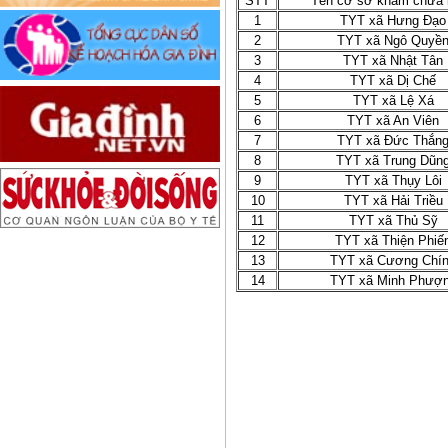
STT
Tên cơ sở khám chữa 
1
TYT xã Hưng Đạo
2
TYT xã Ngô Quyề
3
TYT xã Nhật Tân
4
TYT xã Dị Chế
5
TYT xã Lệ Xá
6
TYT xã An Viên
7
TYT xã Đức Thắn
8
TYT xã Trung Dũn
9
TYT xã Thụy Lôi
10
TYT xã Hải Triều
11
TYT xã Thủ Sỹ
12
TYT xã Thiện Phiế
13
TYT xã Cương Chí
14
TYT xã Minh Phượ