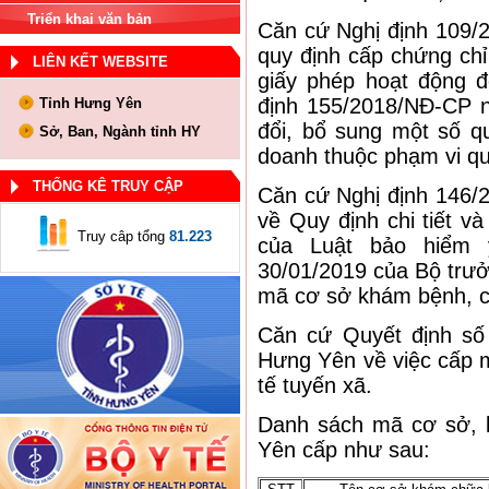
Triển khai văn bản
Căn cứ Nghị định 109/
quy định cấp chứng ch
LIÊN KẾT WEBSITE
giấy phép hoạt động 
định 155/2018/NĐ-CP n
Tỉnh Hưng Yên
đổi, bổ sung một số qu
Sở, Ban, Ngành tỉnh HY
doanh thuộc phạm vi qu
THỐNG KÊ TRUY CẬP
Căn cứ Nghị định 146/
về Quy định chi tiết v
Truy câp tổng
81.223
của Luật bảo hiểm 
30/01/2019 của Bộ trưở
mã cơ sở khám bệnh, 
Căn cứ Quyết định số
Hưng Yên về việc cấp 
tế tuyến xã.
Danh sách mã cơ sở,
Yên cấp như sau: